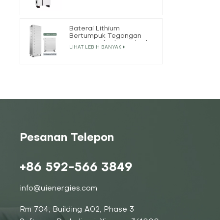
Off-Grid
Baterai Lithium
Bertumpuk Tegangan
Tinggi 5,12kWh 25,6kWh
LIHAT LEBIH BANYAK
Pesanan Telepon
+86 592-566 3849
info@uienergies.com
Rm 704, Building A02, Phase 3