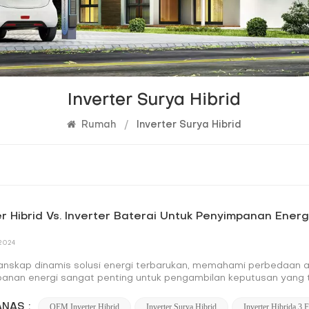
Inverter Surya Hibrid
Rumah
/
Inverter Surya Hibrid
er Hibrid Vs. Inverter Baterai Untuk Penyimpanan Energ
 2024
anskap dinamis solusi energi terbarukan, memahami perbedaan ant
anan energi sangat penting untuk pengambilan keputusan yang t
 dan pengelolaan energi listrik, menunjukkan komposisi struktural, 
. Mari kita memulai eksplorasi profesional untuk menggambarkan 
NAS :
OEM Inverter Hibrid
Inverter Surya Hibrid
Inverter Hibrida 3 