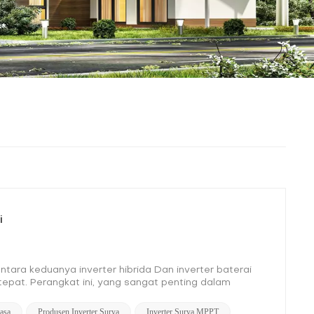
i
ara keduanya inverter hibrida Dan inverter baterai
epat. Perangkat ini, yang sangat penting dalam
karakteristik fungsional, dan skenario aplikasi yang
kesenjangan ini secara komprehensif. Disparitas
Fasa
Produsen Inverter Surya
Inverter Surya MPPT