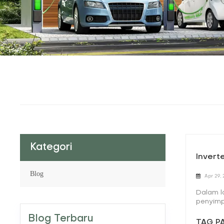
Kategori
Invert
Blog
Apr 29,
Dalam l
penyimp
konversi
Blog Terbaru
berbeda
TAG PA